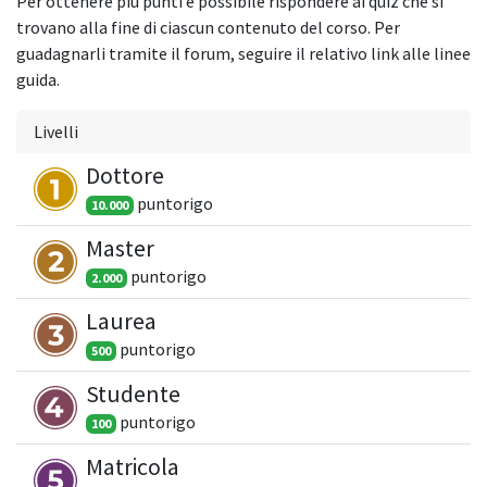
Per ottenere più punti è possibile rispondere ai quiz che si
trovano alla fine di ciascun contenuto del corso. Per
guadagnarli tramite il forum, seguire il relativo link alle linee
guida.
Livelli
Dottore
punto
rigo​
10.000
Master
punto
rigo​
2.000
Laurea
punto
rigo​
500
Studente
punto
rigo​
100
Matricola